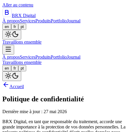
Aller au contenu
BRX Digital
À propos
Services
Produits
Portfolio
Journal
en
fr
pt
Travaillons ensemble
À propos
Services
Produits
Portfolio
Journal
Travaillons ensemble
en
fr
pt
Accueil
Politique de confidentialité
Dernière mise à jour : 27 mai 2026
BRX Digital, en tant que responsable du traitement, accorde une
grande importance à la protection de vos données personnelles. La